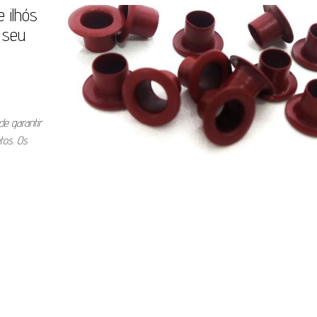
 ilhós
 seu
de garantir
tos. Os