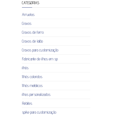
CATEGORIAS
Arruelas
Cravos
Cravos de ferro
Cravos de latão
Cravos para customização
Fabricante de ilhos em sp
ilhós
Ilhós coloridos
Ilhós metálicos
ilhos personalizados
Rebites
spike para customização