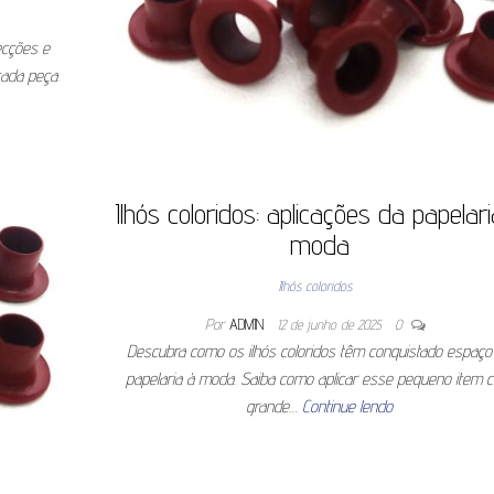
fecções e
cada peça.
Ilhós coloridos: aplicações da papelar
moda
Ilhós coloridos
Por
ADMIN
12 de junho de 2025
0
Descubra como os ilhós coloridos têm conquistado espaço
papelaria à moda. Saiba como aplicar esse pequeno item 
grande…
Continue lendo