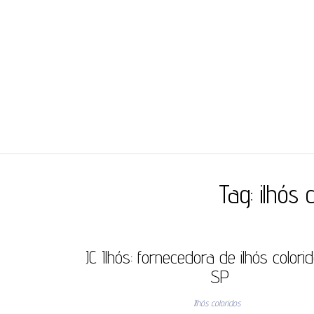
JC ILHÓS
Blog -JC Ilhós
Tag:
ilhós 
JC Ilhós: fornecedora de ilhós color
SP
Ilhós coloridos