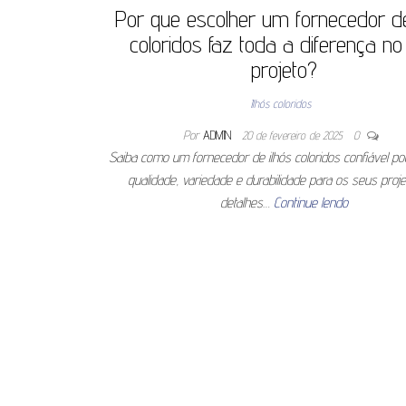
Por que escolher um fornecedor de
coloridos faz toda a diferença no
projeto?
Ilhós coloridos
Por
ADMIN
20 de fevereiro de 2025
0
Saiba como um fornecedor de ilhós coloridos confiável po
qualidade, variedade e durabilidade para os seus proje
detalhes…
Continue lendo