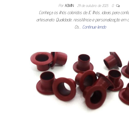
Por
ADMIN
29 de outubro de 2025
0
Conheça os ilhós coloridos da JC Ilhós, ideais para con
artesanato. Qualidade, resistência e personalização em 
Os…
Continue lendo