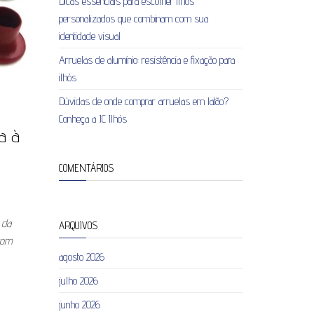
Dicas essenciais para escolher ilhós
personalizados que combinam com sua
identidade visual
Arruelas de alumínio: resistência e fixação para
ilhós
Dúvidas de onde comprar arruelas em latão?
Conheça a JC Ilhós
ia à
COMENTÁRIOS
 da
ARQUIVOS
com
agosto 2026
julho 2026
junho 2026