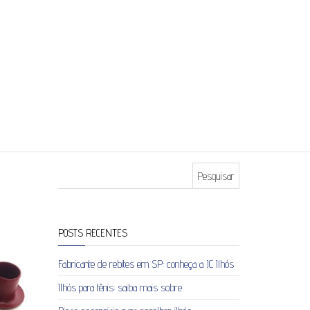
Pesquisar por:
POSTS RECENTES
Fabricante de rebites em SP: conheça a JC Ilhós
Ilhós para tênis: saiba mais sobre