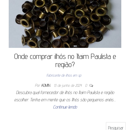
Onde comprar ilhós no Itaim Paulista e
região?
Fabricante de ilhos em sp
Por
ADMIN
13 de junho de 2024
0
Descubra qual fornecedor de ilhós no Itaim Paulista e região
escolher. Tenha em mente que os Ilhós são pequenos anéis…
Continue lendo
Pesquisar por: