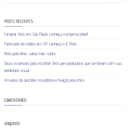
POSTS RECENTES
Comprar ilhós em São Paulo: Conheça a empresa ideal!
Fabricante de rebites em SP: conheça a JC Ilhós
Ilhós para tênis: saiba mais sobre
Dicas essenciais para escolher ilhós personalizados que combinam com sua
identidade visual
Arruelas de alumínio: resistência e fixação para ilhós
COMENTÁRIOS
ARQUIVOS