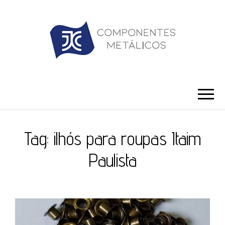
JC ILHÓS
Blog -JC Ilhós
Tag:
ilhós para roupas Itaim
Paulista