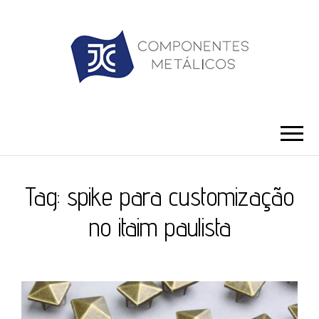
JC ILHÓS
Blog -JC Ilhós
Tag:
spike para customização
no itaim paulista