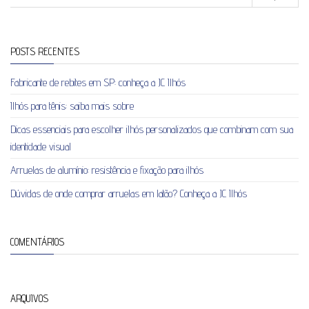
POSTS RECENTES
Fabricante de rebites em SP: conheça a JC Ilhós
Ilhós para tênis: saiba mais sobre
Dicas essenciais para escolher ilhós personalizados que combinam com sua
identidade visual
Arruelas de alumínio: resistência e fixação para ilhós
Dúvidas de onde comprar arruelas em latão? Conheça a JC Ilhós
COMENTÁRIOS
ARQUIVOS