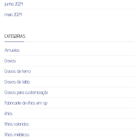
junho 2024
maio 2024
CATEGORIAS
Arruelas
Cravos
Cravos de ferro
Cravos de latão
Cravos para customização
Fabricante de ilhos em sp
ilhós
Ilhós coloridos
Ilhós metálicos