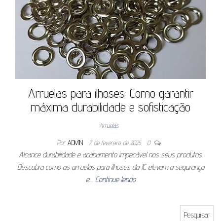
Arruelas para ilhoses: Como garantir
máxima durabilidade e sofisticação
Arruelas
Por
ADMIN
7 de fevereiro de 2025
0
Alcance durabilidade e acabamento impecável nos seus produtos.
Descubra como as arruelas para ilhoses da JC elevam a segurança
e…
Continue lendo
Pesquisar por: