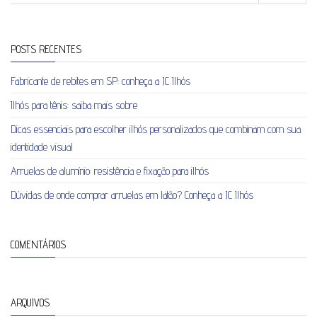
POSTS RECENTES
Fabricante de rebites em SP: conheça a JC Ilhós
Ilhós para tênis: saiba mais sobre
Dicas essenciais para escolher ilhós personalizados que combinam com sua
identidade visual
Arruelas de alumínio: resistência e fixação para ilhós
Dúvidas de onde comprar arruelas em latão? Conheça a JC Ilhós
COMENTÁRIOS
ARQUIVOS