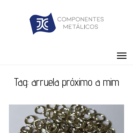
JC ILHÓS
Blog -JC Ilhós
Tag:
arruela próximo a mim