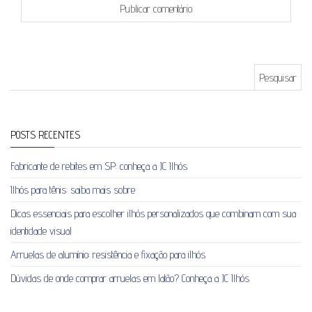
Pesquisar por:
POSTS RECENTES
Fabricante de rebites em SP: conheça a JC Ilhós
Ilhós para tênis: saiba mais sobre
Dicas essenciais para escolher ilhós personalizados que combinam com sua
identidade visual
Arruelas de alumínio: resistência e fixação para ilhós
Dúvidas de onde comprar arruelas em latão? Conheça a JC Ilhós