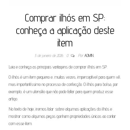
Comprar ilhós em SP:
conheça a aplicação deste
item
5 de janeiro de 2026
0
Por
ADMIN
Leia e conheça as principais vantagens de comprar ilhós em SP.
O ilhós é um item pequeno e, muitas vezes, imperceptível para quem vê,
mas importantíssimo no processo de confecção. O ilhós para bolsa, por
exemplo, é um utensílio que não pode faltar para quem produz esse
artigo.
No texto de hoje, iremos falar sobre algumas aplicações do ilhós e
mostrar como algumas peças ganham propriedades únicas ao contar
com esse item.