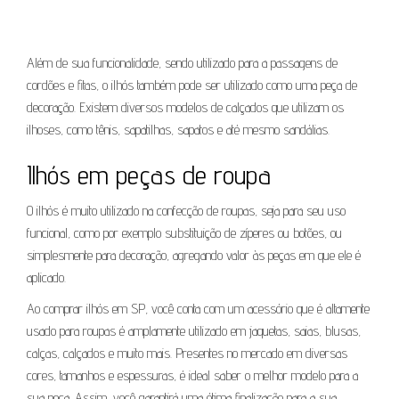
Além de sua funcionalidade, sendo utilizado para a passagens de
cordões e fitas, o ilhós também pode ser utilizado como uma peça de
decoração. Existem diversos modelos de calçados que utilizam os
ilhoses, como tênis, sapatilhas, sapatos e até mesmo sandálias.
Ilhós em peças de roupa
O ilhós é muito utilizado na confecção de roupas, seja para seu uso
funcional, como por exemplo substituição de zíperes ou botões, ou
simplesmente para decoração, agregando valor às peças em que ele é
aplicado.
Ao comprar ilhós em SP, você conta com um acessório que é altamente
usado para roupas é amplamente utilizado em jaquetas, saias, blusas,
calças, calçados e muito mais. Presentes no mercado em diversas
cores, tamanhos e espessuras, é ideal saber o melhor modelo para a
sua peça. Assim, você garantirá uma ótima finalização para a sua