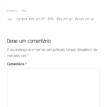
Categoria
ilhós
comprar ilhós em SP
ilhõs
ilhos em sp
ilhoses em sp
Tags
Deixe um comentário
O seu endereço de e-mail não será publicado.
Campos obrigatórios são
marcados com
*
Comentário
*