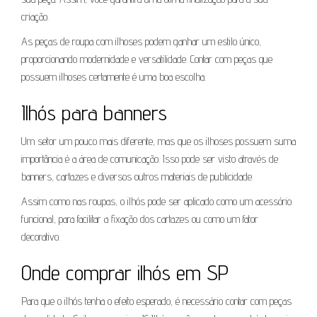
criação.
As peças de roupa com ilhoses podem ganhar um estilo único,
proporcionando modernidade e versatilidade. Contar com peças que
possuem ilhoses certamente é uma boa escolha.
Ilhós para banners
Um setor um pouco mais diferente, mas que os ilhoses possuem suma
importância é a área de comunicação. Isso pode ser visto através de
banners, cartazes e diversos outros materiais de publicidade.
Assim como nas roupas, o ilhós pode ser aplicado como um acessório
funcional, para facilitar a fixação dos cartazes ou como um fator
decorativo.
Onde comprar ilhós em SP
Para que o ilhós tenha o efeito esperado, é necessário contar com peças