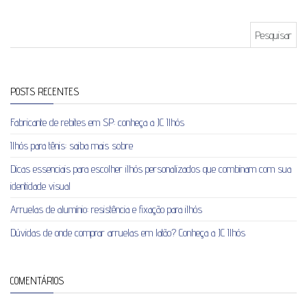
Pesquisar por:
POSTS RECENTES
Fabricante de rebites em SP: conheça a JC Ilhós
Ilhós para tênis: saiba mais sobre
Dicas essenciais para escolher ilhós personalizados que combinam com sua
identidade visual
Arruelas de alumínio: resistência e fixação para ilhós
Dúvidas de onde comprar arruelas em latão? Conheça a JC Ilhós
COMENTÁRIOS