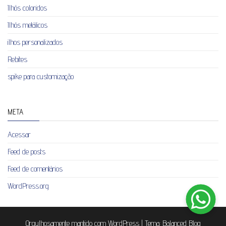
Ilhós coloridos
Ilhós metálicos
ilhos personalizados
Rebites
spike para customização
META
Acessar
Feed de posts
Feed de comentários
WordPress.org
Orgulhosamente mantido com
WordPress
|
Tema:
Balanced Blog