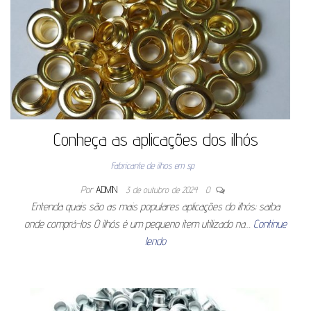
Conheça as aplicações dos ilhós
Fabricante de ilhos em sp
Por
ADMIN
3 de outubro de 2024
0
Entenda quais são as mais populares aplicações do ilhós; saiba
onde comprá-los O ilhós é um pequeno item utilizado na…
Continue
lendo