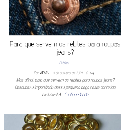
Para que servem os rebites para roupas
jeans?
Rebites
Por
ADMIN
9 de outubro de 2024
0
Mas afinal, para que servem os rebites para roupas jeans?
Descubra a importância dessa pequena peça neste conteúdo
exclusivo! A…
Continue lendo