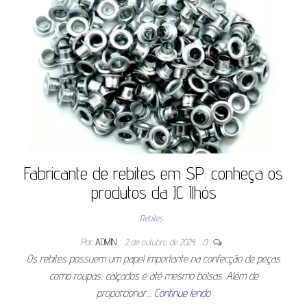
Fabricante de rebites em SP: conheça os
produtos da JC Ilhós
Rebites
Por
ADMIN
2 de outubro de 2024
0
Os rebites possuem um papel importante na confecção de peças
como roupas, calçados e até mesmo bolsas. Além de
proporcionar…
Continue lendo