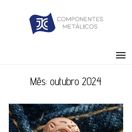
JC ILHÓS
Blog -JC Ilhós
Mês:
outubro 2024