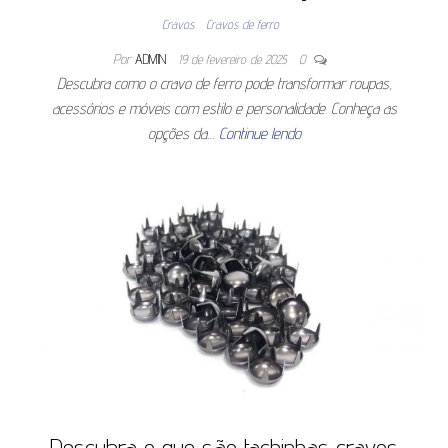
Cravos
Cravos de ferro
Por
ADMIN
19 de fevereiro de 2025
0
Descubra como o cravo de ferro pode transformar roupas,
acessórios e móveis com estilo e personalidade. Conheça as
opções da…
Continue lendo
Descubra o que são tachinhas cravos