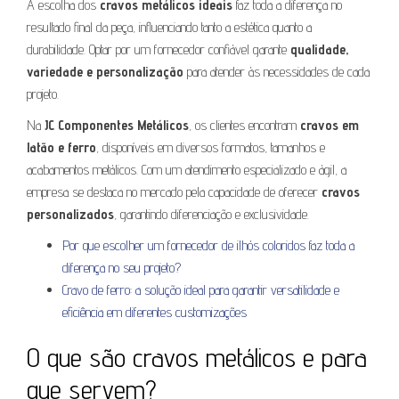
A escolha dos
cravos metálicos ideais
faz toda a diferença no
resultado final da peça, influenciando tanto a estética quanto a
durabilidade. Optar por um fornecedor confiável garante
qualidade,
variedade e personalização
para atender às necessidades de cada
projeto.
Na
JC Componentes Metálicos
, os clientes encontram
cravos em
latão e ferro
, disponíveis em diversos formatos, tamanhos e
acabamentos metálicos. Com um atendimento especializado e ágil, a
empresa se destaca no mercado pela capacidade de oferecer
cravos
personalizados
, garantindo diferenciação e exclusividade.
Por que escolher um fornecedor de ilhós coloridos faz toda a
diferença no seu projeto?
Cravo de ferro: a solução ideal para garantir versatilidade e
eficiência em diferentes customizações
O que são cravos metálicos e para
que servem?