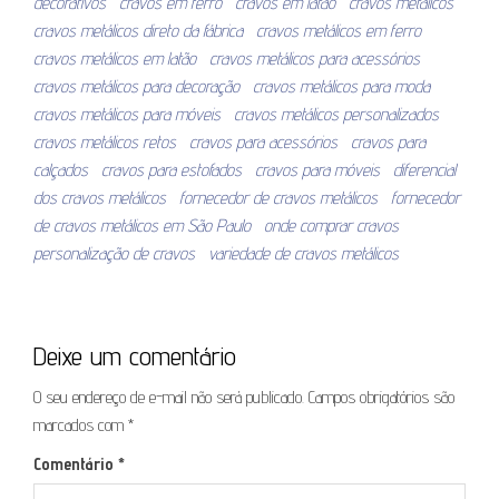
decorativos
cravos em ferro
cravos em latão
cravos metálicos
cravos metálicos direto da fábrica
cravos metálicos em ferro
cravos metálicos em latão
cravos metálicos para acessórios
cravos metálicos para decoração
cravos metálicos para moda
cravos metálicos para móveis
cravos metálicos personalizados
cravos metálicos retos
cravos para acessórios
cravos para
calçados
cravos para estofados
cravos para móveis
diferencial
dos cravos metálicos
fornecedor de cravos metálicos
fornecedor
de cravos metálicos em São Paulo
onde comprar cravos
personalização de cravos
variedade de cravos metálicos
Deixe um comentário
O seu endereço de e-mail não será publicado.
Campos obrigatórios são
marcados com
*
Comentário
*