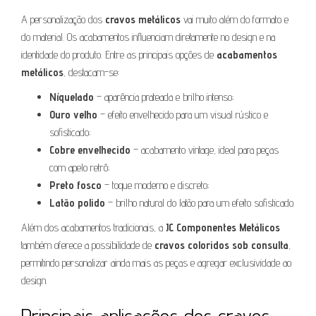
A personalização dos
cravos metálicos
vai muito além do formato e
do material. Os acabamentos influenciam diretamente no design e na
identidade do produto. Entre as principais opções de
acabamentos
metálicos
, destacam-se:
Níquelado
– aparência prateada e brilho intenso;
Ouro velho
– efeito envelhecido para um visual rústico e
sofisticado;
Cobre envelhecido
– acabamento vintage, ideal para peças
com apelo retrô;
Preto fosco
– toque moderno e discreto;
Latão polido
– brilho natural do latão para um efeito sofisticado.
Além dos acabamentos tradicionais, a
JC Componentes Metálicos
também oferece a possibilidade de
cravos coloridos sob consulta
,
permitindo personalizar ainda mais as peças e agregar exclusividade ao
design.