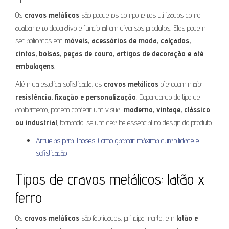
Os
cravos metálicos
são pequenos componentes utilizados como
acabamento decorativo e funcional em diversos produtos. Eles podem
ser aplicados em
móveis, acessórios de moda, calçados,
cintos, bolsas, peças de couro, artigos de decoração e até
embalagens
.
Além da estética sofisticada, os
cravos metálicos
oferecem maior
resistência, fixação e personalização
. Dependendo do tipo de
acabamento, podem conferir um visual
moderno, vintage, clássico
ou industrial
, tornando-se um detalhe essencial no design do produto.
Arruelas para ilhoses: Como garantir máxima durabilidade e
sofisticação
Tipos de cravos metálicos: latão x
ferro
Os
cravos metálicos
são fabricados, principalmente, em
latão e