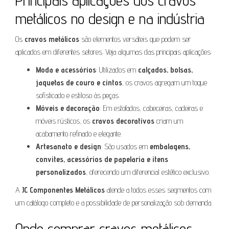
Principais aplicações dos cravos
metálicos no design e na indústria
Os
cravos metálicos
são elementos versáteis que podem ser
aplicados em diferentes setores. Veja algumas das principais aplicações:
Moda e acessórios
: Utilizados em
calçados, bolsas,
jaquetas de couro e cintos
, os cravos agregam um toque
sofisticado e estiloso às peças.
Móveis e decoração
: Em estofados, cabeceiras, cadeiras e
móveis rústicos, os
cravos decorativos
criam um
acabamento refinado e elegante.
Artesanato e design
: São usados em
embalagens,
convites, acessórios de papelaria e itens
personalizados
, oferecendo um diferencial estético exclusivo.
A
JC Componentes Metálicos
atende a todos esses segmentos com
um catálogo completo e a possibilidade de personalização sob demanda.
Onde comprar cravos metálicos