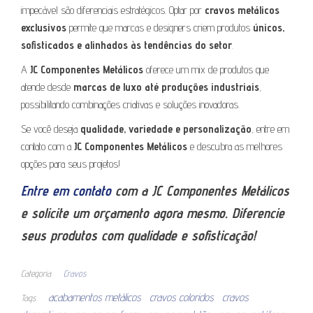
impecável são diferenciais estratégicos. Optar por
cravos metálicos
exclusivos
permite que marcas e designers criem produtos
únicos,
sofisticados e alinhados às tendências do setor
.
A
JC Componentes Metálicos
oferece um mix de produtos que
atende desde
marcas de luxo até produções industriais
,
possibilitando combinações criativas e soluções inovadoras.
Se você deseja
qualidade, variedade e personalização
, entre em
contato com a
JC Componentes Metálicos
e descubra as melhores
opções para seus projetos!
Entre em contato
com a JC Componentes Metálicos
e solicite um orçamento agora mesmo. Diferencie
seus produtos com qualidade e sofisticação!
Categoria
Cravos
acabamentos metálicos
cravos coloridos
cravos
Tags