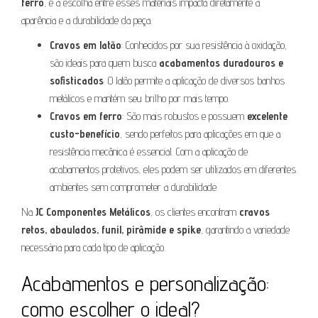
ferro
, e a escolha entre esses materiais impacta diretamente a
aparência e a durabilidade da peça.
Cravos em latão
: Conhecidos por sua resistência à oxidação,
são ideais para quem busca
acabamentos duradouros e
sofisticados
. O latão permite a aplicação de diversos banhos
metálicos e mantém seu brilho por mais tempo.
Cravos em ferro
: São mais robustos e possuem
excelente
custo-benefício
, sendo perfeitos para aplicações em que a
resistência mecânica é essencial. Com a aplicação de
acabamentos protetivos, eles podem ser utilizados em diferentes
ambientes sem comprometer a durabilidade.
Na
JC Componentes Metálicos
, os clientes encontram
cravos
retos, abaulados, funil, pirâmide e spike
, garantindo a variedade
necessária para cada tipo de aplicação.
Acabamentos e personalização:
como escolher o ideal?