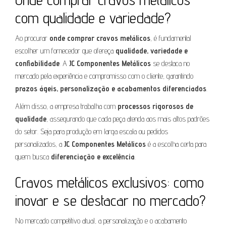
com qualidade e variedade?
Ao procurar
onde comprar cravos metálicos
, é fundamental
escolher um fornecedor que ofereça
qualidade, variedade e
confiabilidade
. A
JC Componentes Metálicos
se destaca no
mercado pela experiência e compromisso com o cliente, garantindo
prazos ágeis, personalização e acabamentos diferenciados
.
Além disso, a empresa trabalha com
processos rigorosos de
qualidade
, assegurando que cada peça atenda aos mais altos padrões
do setor. Seja para produção em larga escala ou pedidos
personalizados, a
JC Componentes Metálicos
é a escolha certa para
quem busca
diferenciação e excelência
.
Cravos metálicos exclusivos: como
inovar e se destacar no mercado?
No mercado competitivo atual, a personalização e o acabamento