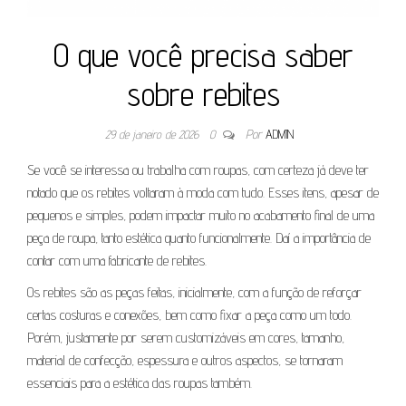
O que você precisa saber
sobre rebites
29 de janeiro de 2026
0
Por
ADMIN
Se você se interessa ou trabalha com roupas, com certeza já deve ter
notado que os rebites voltaram à moda com tudo. Esses itens, apesar de
pequenos e simples, podem impactar muito no acabamento final de uma
peça de roupa, tanto estética quanto funcionalmente. Daí a importância de
contar com uma fabricante de rebites.
Os rebites são as peças feitas, inicialmente, com a função de reforçar
certas costuras e conexões, bem como fixar a peça como um todo.
Porém, justamente por serem customizáveis em cores, tamanho,
material de confecção, espessura e outros aspectos, se tornaram
essenciais para a estética das roupas também.