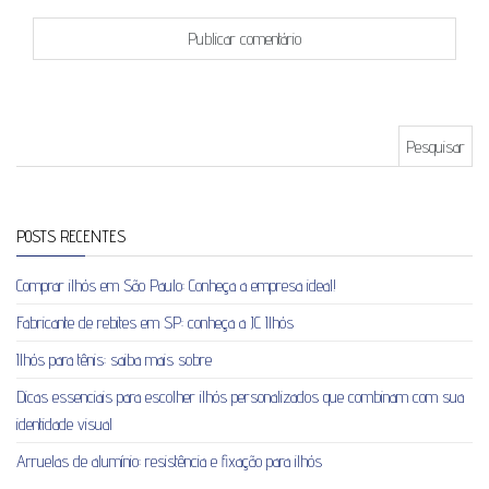
Pesquisar por:
POSTS RECENTES
Comprar ilhós em São Paulo: Conheça a empresa ideal!
Fabricante de rebites em SP: conheça a JC Ilhós
Ilhós para tênis: saiba mais sobre
Dicas essenciais para escolher ilhós personalizados que combinam com sua
identidade visual
Arruelas de alumínio: resistência e fixação para ilhós