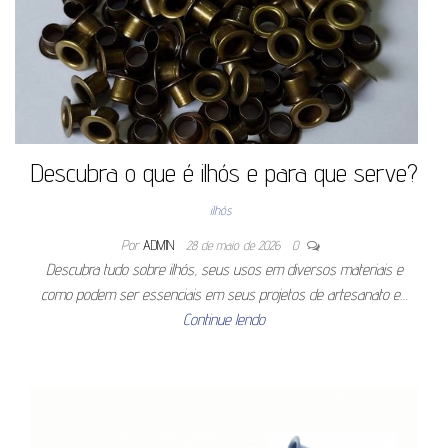
Descubra o que é ilhós e para que serve?
ilhós
Por
ADMIN
28 de maio de 2026
0
Descubra tudo sobre ilhós, seus usos em diversos materiais e
como podem ser essenciais em seus projetos de artesanato e…
Continue lendo