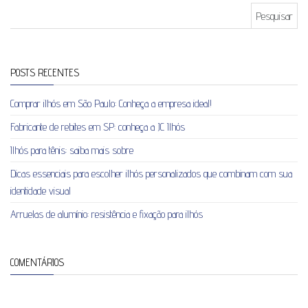
Pesquisar por:
POSTS RECENTES
Comprar ilhós em São Paulo: Conheça a empresa ideal!
Fabricante de rebites em SP: conheça a JC Ilhós
Ilhós para tênis: saiba mais sobre
Dicas essenciais para escolher ilhós personalizados que combinam com sua
identidade visual
Arruelas de alumínio: resistência e fixação para ilhós
COMENTÁRIOS