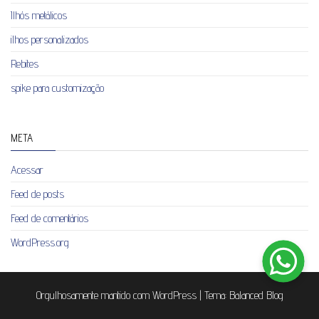
Ilhós metálicos
ilhos personalizados
Rebites
spike para customização
META
Acessar
Feed de posts
Feed de comentários
WordPress.org
Orgulhosamente mantido com
WordPress
|
Tema:
Balanced Blog