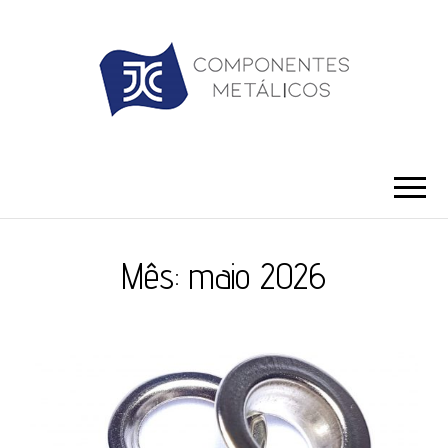
JC ILHÓS
Blog -JC Ilhós
Mês:
maio 2026