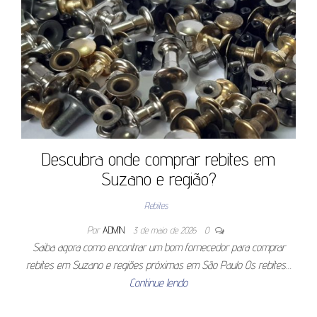
Descubra onde comprar rebites em
Suzano e região?
Rebites
Por
ADMIN
3 de maio de 2026
0
Saiba agora como encontrar um bom fornecedor para comprar
rebites em Suzano e regiões próximas em São Paulo Os rebites…
Continue lendo