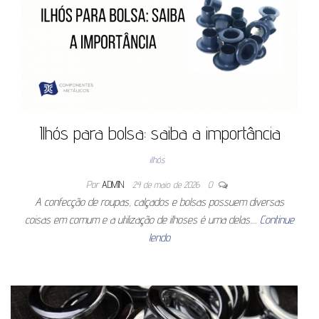
Ilhós para bolsa: saiba a importância
ilhós
Por
ADMIN
24 de maio de 2026
0
A confecção de roupas, calçados e bolsas possuem diversas
coisas em comum e a utilização de ilhoses é uma delas.…
Continue
lendo