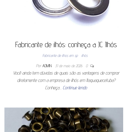
Fabricante de ilhós: conheça a JC Ilhós
Fabricante de ilhos em sp
ilhós
Por
ADMIN
31 de maio de 2026
0
Você ainda tem dúvidas de quais são as vantagens de comprar
diretamente com a empresa de ilhós em Itaquaquecetuba?
Conheça…
Continue lendo