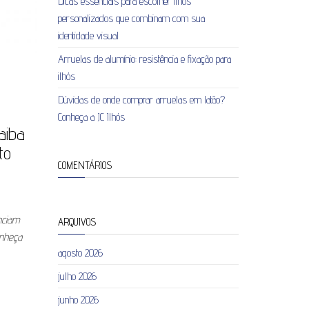
Dicas essenciais para escolher ilhós
personalizados que combinam com sua
identidade visual
Arruelas de alumínio: resistência e fixação para
ilhós
Dúvidas de onde comprar arruelas em latão?
Conheça a JC Ilhós
aiba
to
COMENTÁRIOS
nciam
ARQUIVOS
onheça
agosto 2026
julho 2026
junho 2026