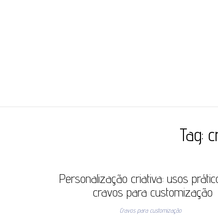
JC ILHÓS
Blog -JC Ilhós
Tag:
c
Personalização criativa: usos práti
cravos para customização
Cravos para customização