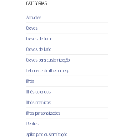
CATEGORIAS
Arruelas
Cravos
Cravos de ferro
Cravos de latão
Cravos para customização
Fabricante de ilhos em sp
ilhós
Ilhós coloridos
Ilhós metálicos
ilhos personalizados
Rebites
spike para customização