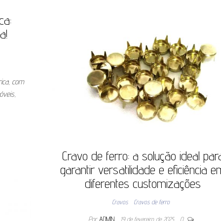
ca:
a!
rica, com
óveis,
Cravo de ferro: a solução ideal par
garantir versatilidade e eficiência 
diferentes customizações
Cravos
Cravos de ferro
Por
ADMIN
19 de fevereiro de 2025
0