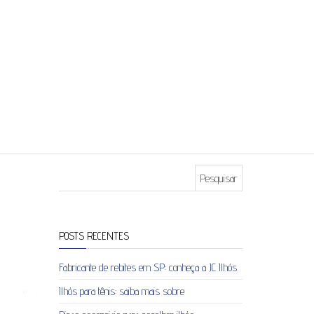
Pesquisar por:
POSTS RECENTES
Fabricante de rebites em SP: conheça a JC Ilhós
Ilhós para tênis: saiba mais sobre