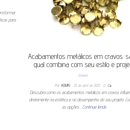
ansformar
ticas para
Acabamentos metálicos em cravos: s
qual combina com seu estilo e proje
Cravos
Por
ADMIN
23 de abril de 2025
0
Descubra como os acabamentos metálicos em cravos influe
diretamente na estética e no desempenho do seu projeto. C
as opções…
Continue lendo