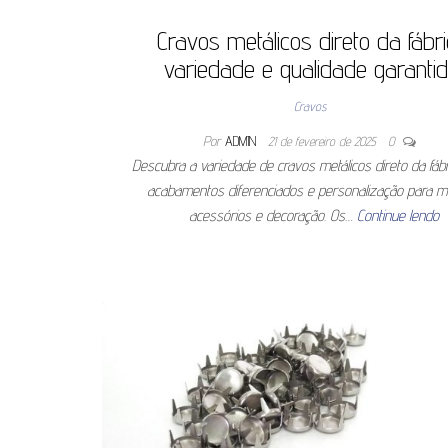
Cravos metálicos direto da fábri
variedade e qualidade garantid
Cravos
Por
ADMIN
21 de fevereiro de 2025
0
Descubra a variedade de cravos metálicos direto da fáb
acabamentos diferenciados e personalização para m
acessórios e decoração. Os…
Continue lendo