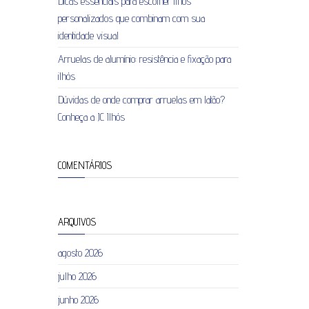
Dicas essenciais para escolher ilhós
personalizados que combinam com sua
identidade visual
Arruelas de alumínio: resistência e fixação para
ilhós
Dúvidas de onde comprar arruelas em latão?
Conheça a JC Ilhós
COMENTÁRIOS
ARQUIVOS
agosto 2026
julho 2026
junho 2026