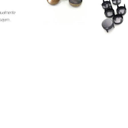
gualmente
 sejam…