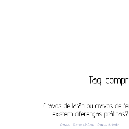
JC ILHÓS
Blog -JC Ilhós
Tag:
compr
Cravos de latão ou cravos de fe
existem diferenças práticas?
Cravos
Cravos de ferro
Cravos de latão