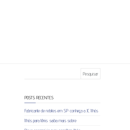
Pesquisar por:
POSTS RECENTES
Fabricante de rebites em SP: conheça a JC Ilhós
Ilhós para tênis: saiba mais sobre