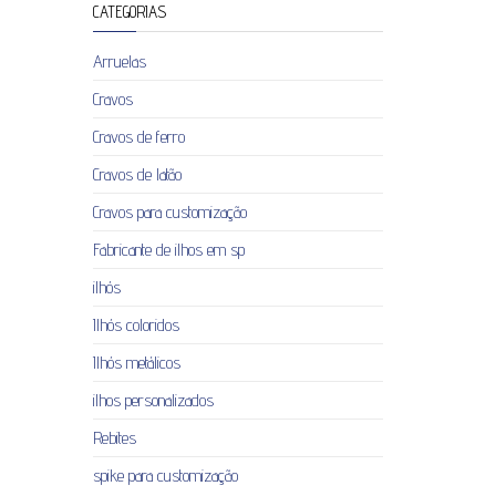
CATEGORIAS
Arruelas
Cravos
Cravos de ferro
Cravos de latão
Cravos para customização
Fabricante de ilhos em sp
ilhós
Ilhós coloridos
Ilhós metálicos
ilhos personalizados
Rebites
spike para customização