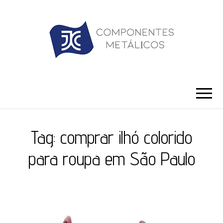
JC ILHÓS
Blog -JC Ilhós
Tag:
comprar ilhó colorido
para roupa em São Paulo