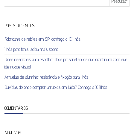
POSTS RECENTES
Fabricante de rebites em SP: conheça a JC Ilhós
Ilhós para tênis: saiba mais sobre
Dicas essenciais para escolher ilhós personalizados que combinam com sua
identidade visual
Arruelas de alumínio: resistência e fixação para ilhós
Dúvidas de onde comprar arruelas em latão? Conheça a JC Ilhós
COMENTÁRIOS
ARQUIVOS