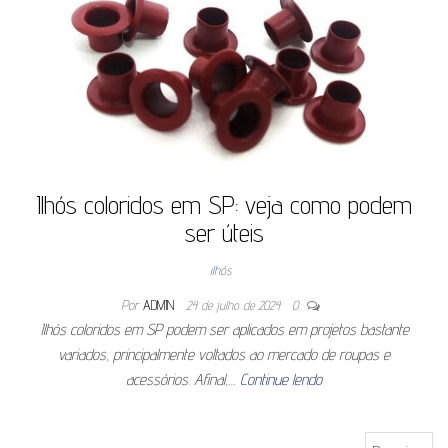
Ilhós coloridos em SP: veja como podem
ser úteis
ilhós
Por
ADMIN
24 de julho de 2024
0
Ilhós coloridos em SP podem ser aplicados em projetos bastante
variados, principalmente voltados ao mercado de roupas e
acessórios. Afinal,…
Continue lendo
Pesquisar por: