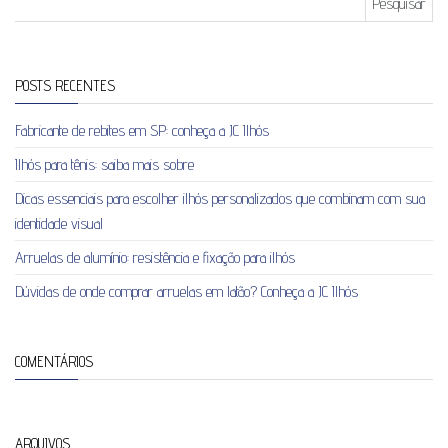
POSTS RECENTES
Fabricante de rebites em SP: conheça a JC Ilhós
Ilhós para tênis: saiba mais sobre
Dicas essenciais para escolher ilhós personalizados que combinam com sua
identidade visual
Arruelas de alumínio: resistência e fixação para ilhós
Dúvidas de onde comprar arruelas em latão? Conheça a JC Ilhós
COMENTÁRIOS
ARQUIVOS