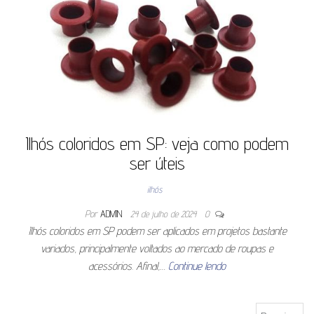
Ilhós coloridos em SP: veja como podem
ser úteis
ilhós
Por
ADMIN
24 de julho de 2024
0
Ilhós coloridos em SP podem ser aplicados em projetos bastante
variados, principalmente voltados ao mercado de roupas e
acessórios. Afinal,…
Continue lendo
Pesquisar por: