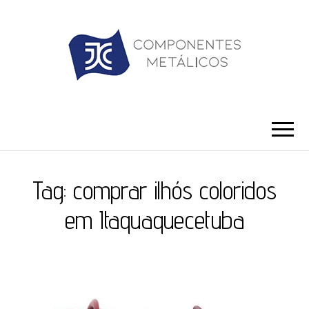
JC ILHÓS
Blog -JC Ilhós
Tag:
comprar ilhós coloridos
em Itaquaquecetuba