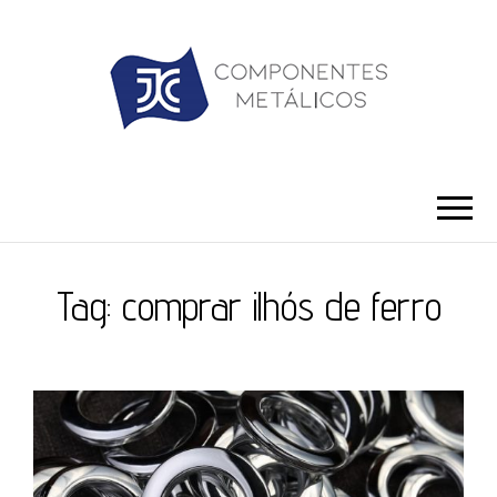
JC ILHÓS
Blog -JC Ilhós
Tag:
comprar ilhós de ferro