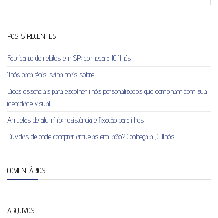
POSTS RECENTES
Fabricante de rebites em SP: conheça a JC Ilhós
Ilhós para tênis: saiba mais sobre
Dicas essenciais para escolher ilhós personalizados que combinam com sua
identidade visual
Arruelas de alumínio: resistência e fixação para ilhós
Dúvidas de onde comprar arruelas em latão? Conheça a JC Ilhós
COMENTÁRIOS
ARQUIVOS