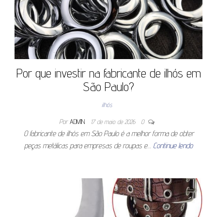
Por que investir na fabricante de ilhós em
São Paulo?
ilhós
Por
ADMIN
17 de maio de 2026
0
O fabricante de ilhós em São Paulo é a melhor forma de obter
peças metálicas para empresas de roupas e…
Continue lendo