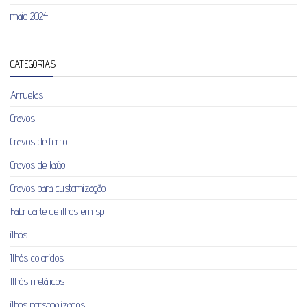
maio 2024
CATEGORIAS
Arruelas
Cravos
Cravos de ferro
Cravos de latão
Cravos para customização
Fabricante de ilhos em sp
ilhós
Ilhós coloridos
Ilhós metálicos
ilhos personalizados