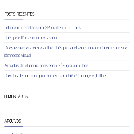
POSTS RECENTES
Fabricante de rebites em SP: conheça a JC Ilhós
Ilhós para tênis: saiba mais sobre
Dicas essenciais para escolher ilhós personalizados que combinam com sua
identidade visual
Arruelas de alumínio: resistência e fixação para ilhós
Dúvidas de onde comprar arruelas em latão? Conheça a JC Ilhós
COMENTÁRIOS
ARQUIVOS