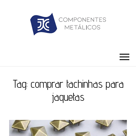
JC ILHÓS
Blog -JC Ilhós
Tag:
comprar tachinhas para
jaquetas