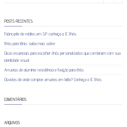
POSTS RECENTES
Fabricante de rebites em SP: conheça a JC Ilhós
Ilhós para tênis: saiba mais sobre
Dicas essenciais para escolher ilhós personalizados que combinam com sua
identidade visual
Arruelas de alumínio: resistência e fixação para ilhós
Dúvidas de onde comprar arruelas em latão? Conheça a JC Ilhós
COMENTÁRIOS
ARQUIVOS