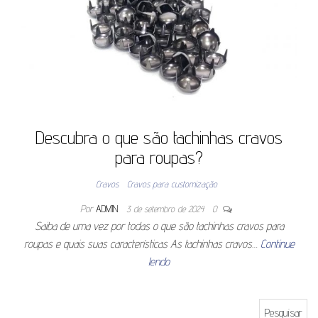
Descubra o que são tachinhas cravos
para roupas?
Cravos
Cravos para customização
Por
ADMIN
3 de setembro de 2024
0
Saiba de uma vez por todas o que são tachinhas cravos para
roupas e quais suas características As tachinhas cravos…
Continue
lendo
Pesquisar por: