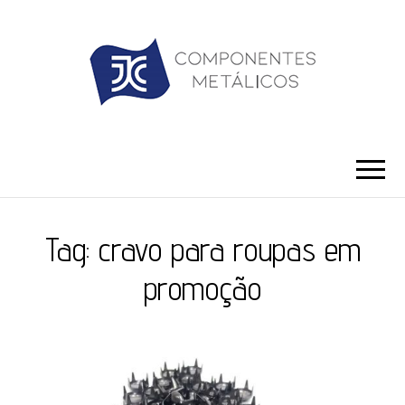
JC ILHÓS
Blog -JC Ilhós
Tag:
cravo para roupas em
promoção