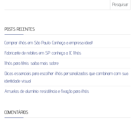
Pesquisar por:
POSTS RECENTES
Comprar ilhós em São Paulo: Conheça a empresa ideal!
Fabricante de rebites em SP: conheça a JC Ilhós
Ilhós para tênis: saiba mais sobre
Dicas essenciais para escolher ilhós personalizados que combinam com sua
identidade visual
Arruelas de alumínio: resistência e fixação para ilhós
COMENTÁRIOS