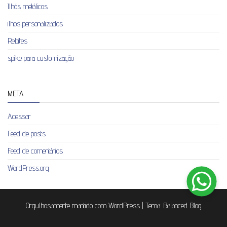
Ilhós metálicos
ilhos personalizados
Rebites
spike para customização
META
Acessar
Feed de posts
Feed de comentários
WordPress.org
Orgulhosamente mantido com
WordPress
|
Tema:
Balanced Blog