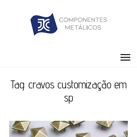
JC ILHÓS
Blog -JC Ilhós
Tag:
cravos customização em
sp