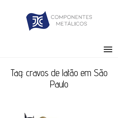
JC ILHÓS
Blog -JC Ilhós
Tag:
cravos de latão em São
Paulo