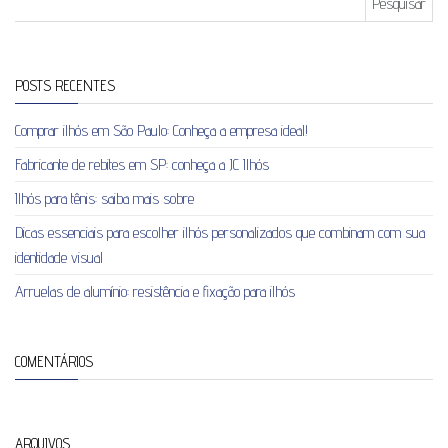
POSTS RECENTES
Comprar ilhós em São Paulo: Conheça a empresa ideal!
Fabricante de rebites em SP: conheça a JC Ilhós
Ilhós para tênis: saiba mais sobre
Dicas essenciais para escolher ilhós personalizados que combinam com sua
identidade visual
Arruelas de alumínio: resistência e fixação para ilhós
COMENTÁRIOS
ARQUIVOS