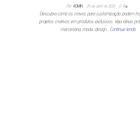
Por
ADMIN
29 de abril de 2025
0
Descubra como os cravos para customização podem tr
projetos criativos em produtos exclusivos. Veja ideias prá
marcenaria, moda, design…
Continue lendo