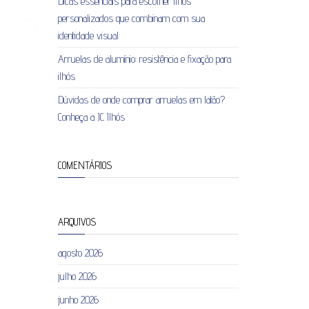
Dicas essenciais para escolher ilhós
personalizados que combinam com sua
identidade visual
Arruelas de alumínio: resistência e fixação para
ilhós
Dúvidas de onde comprar arruelas em latão?
Conheça a JC Ilhós
COMENTÁRIOS
ARQUIVOS
agosto 2026
julho 2026
junho 2026