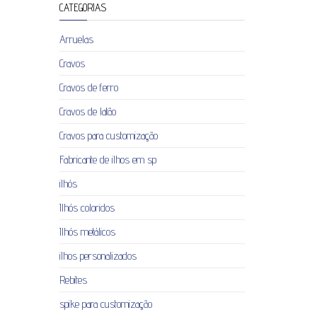
CATEGORIAS
Arruelas
Cravos
Cravos de ferro
Cravos de latão
Cravos para customização
Fabricante de ilhos em sp
ilhós
Ilhós coloridos
Ilhós metálicos
ilhos personalizados
Rebites
spike para customização