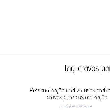
JC ILHÓS
Blog -JC Ilhós
Tag:
cravos p
Personalização criativa: usos práti
cravos para customização
Cravos para customização