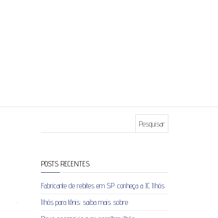
Pesquisar por:
POSTS RECENTES
Fabricante de rebites em SP: conheça a JC Ilhós
Ilhós para tênis: saiba mais sobre