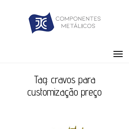
JC ILHÓS
Blog -JC Ilhós
Tag:
cravos para
customização preço