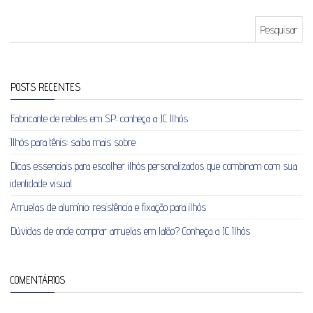
Pesquisar por:
POSTS RECENTES
Fabricante de rebites em SP: conheça a JC Ilhós
Ilhós para tênis: saiba mais sobre
Dicas essenciais para escolher ilhós personalizados que combinam com sua
identidade visual
Arruelas de alumínio: resistência e fixação para ilhós
Dúvidas de onde comprar arruelas em latão? Conheça a JC Ilhós
COMENTÁRIOS