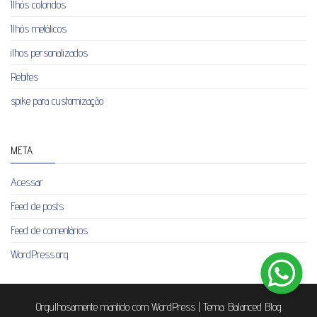
Ilhós coloridos
Ilhós metálicos
ilhos personalizados
Rebites
spike para customização
META
Acessar
Feed de posts
Feed de comentários
WordPress.org
Orgulhosamente mantido com
WordPress
|
Tema:
Balanced Blog