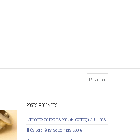
Pesquisar por:
POSTS RECENTES
Fabricante de rebites em SP: conheça a JC Ilhós
Ilhós para tênis: saiba mais sobre