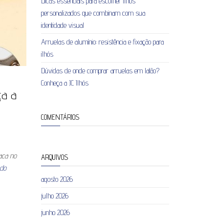
Dicas essenciais para escolher ilhós
personalizados que combinam com sua
identidade visual
Arruelas de alumínio: resistência e fixação para
ilhós
Dúvidas de onde comprar arruelas em latão?
Conheça a JC Ilhós
ça a
COMENTÁRIOS
aca no
ARQUIVOS
ndo
agosto 2026
julho 2026
junho 2026