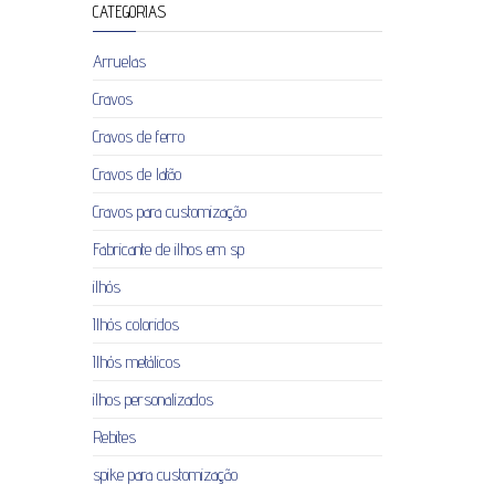
CATEGORIAS
Arruelas
Cravos
Cravos de ferro
Cravos de latão
Cravos para customização
Fabricante de ilhos em sp
ilhós
Ilhós coloridos
Ilhós metálicos
ilhos personalizados
Rebites
spike para customização