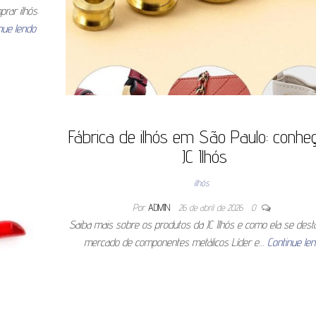
prar ilhós
nue lendo
Fábrica de ilhós em São Paulo: conhe
JC Ilhós
ilhós
Por
ADMIN
26 de abril de 2026
0
Saiba mais sobre os produtos da JC Ilhós e como ela se dest
mercado de componentes metálicos Líder e…
Continue le