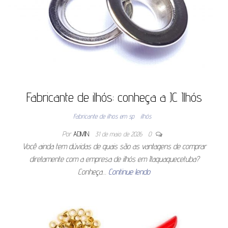
Fabricante de ilhós: conheça a JC Ilhós
Fabricante de ilhos em sp
ilhós
Por
ADMIN
31 de maio de 2026
0
Você ainda tem dúvidas de quais são as vantagens de comprar
diretamente com a empresa de ilhós em Itaquaquecetuba?
Conheça…
Continue lendo