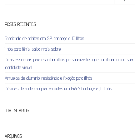
POSTS RECENTES
Fabricante de rebites em SP: conheça a JC Ilhós
Ilhós para tênis: saiba mais sobre
Dicas essenciais para escolher ilhós personalizados que combinam com sua
identidade visual
Arruelas de alumínio: resistência e fixação para ilhós
Dúvidas de onde comprar arruelas em latão? Conheça a JC Ilhós
COMENTÁRIOS
ARQUIVOS