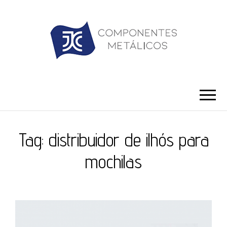
JC ILHÓS
Blog -JC Ilhós
Tag:
distribuidor de ilhós para
mochilas