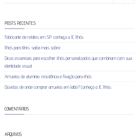
POSTS RECENTES
Fabricante de rebites em SP: conheça a JC Ilhós
Ilhós para tênis: saiba mais sobre
Dicas essenciais para escolher ilhós personalizados que combinam com sua
identidade visual
Arruelas de alumínio: resistência e fixação para ilhós
Dúvidas de onde comprar arruelas em latão? Conheça a JC Ilhós
COMENTÁRIOS
ARQUIVOS