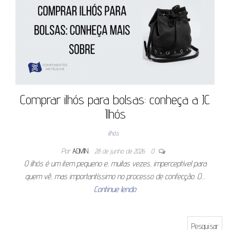
Comprar ilhós para bolsas: conheça a JC
Ilhós
ilhós
Por
ADMIN
28 de junho de 2026
0
O ilhós é um item pequeno e, muitas vezes, imperceptível para
quem vê, mas importantíssimo no processo de confecção. O…
Continue lendo
Pesquisar por: