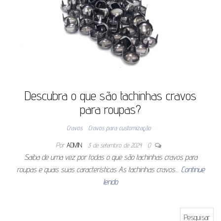
Descubra o que são tachinhas cravos
para roupas?
Cravos
Cravos para customização
Por
ADMIN
3 de setembro de 2024
0
Saiba de uma vez por todas o que são tachinhas cravos para
roupas e quais suas características As tachinhas cravos…
Continue
lendo
Pesquisar por: