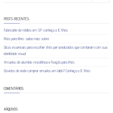
POSTS RECENTES
Fabricante de rebites em SP: conheça a JC Ilhós
Ilhós para tênis: saiba mais sobre
Dicas essenciais para escolher ilhós personalizados que combinam com sua
identidade visual
Arruelas de alumínio: resistência e fixação para ilhós
Dúvidas de onde comprar arruelas em latão? Conheça a JC Ilhós
COMENTÁRIOS
ARQUIVOS