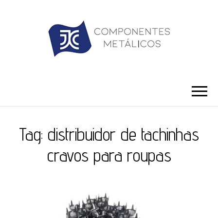
JC ILHÓS
Blog -JC Ilhós
Tag:
distribuidor de tachinhas
cravos para roupas