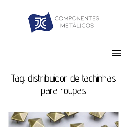
JC ILHÓS
Blog -JC Ilhós
Tag:
distribuidor de tachinhas
para roupas