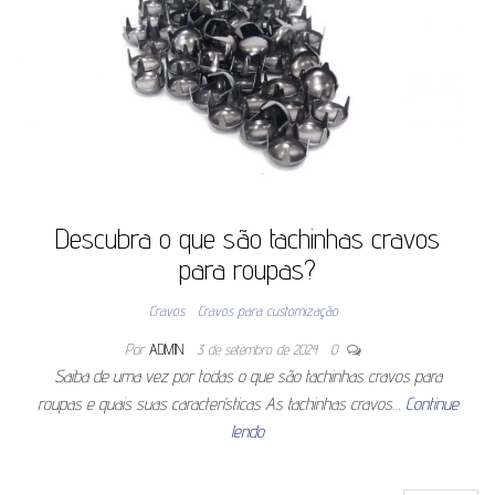
Descubra o que são tachinhas cravos
para roupas?
Cravos
Cravos para customização
Por
ADMIN
3 de setembro de 2024
0
Saiba de uma vez por todas o que são tachinhas cravos para
roupas e quais suas características As tachinhas cravos…
Continue
lendo