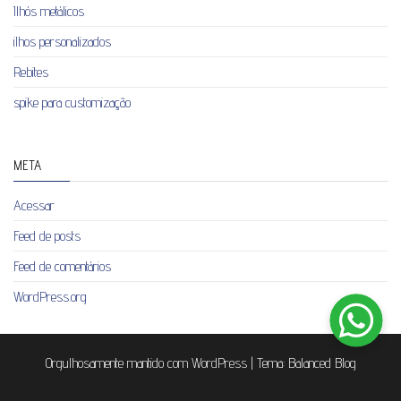
Ilhós metálicos
ilhos personalizados
Rebites
spike para customização
META
Acessar
Feed de posts
Feed de comentários
WordPress.org
Orgulhosamente mantido com
WordPress
|
Tema:
Balanced Blog