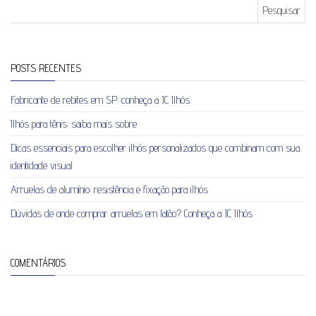
Pesquisar por:
POSTS RECENTES
Fabricante de rebites em SP: conheça a JC Ilhós
Ilhós para tênis: saiba mais sobre
Dicas essenciais para escolher ilhós personalizados que combinam com sua
identidade visual
Arruelas de alumínio: resistência e fixação para ilhós
Dúvidas de onde comprar arruelas em latão? Conheça a JC Ilhós
COMENTÁRIOS