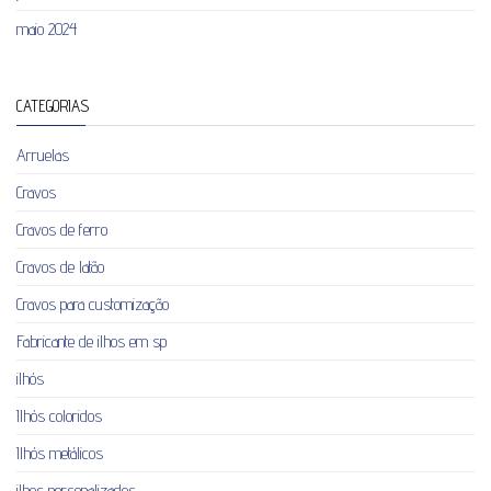
maio 2024
CATEGORIAS
Arruelas
Cravos
Cravos de ferro
Cravos de latão
Cravos para customização
Fabricante de ilhos em sp
ilhós
Ilhós coloridos
Ilhós metálicos
ilhos personalizados