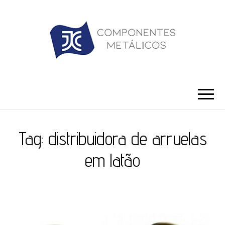
JC ILHÓS
Blog -JC Ilhós
Tag:
distribuidora de arruelas
em latão