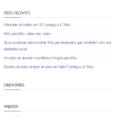
POSTS RECENTES
Fabricante de rebites em SP: conheça a JC Ilhós
Ilhós para tênis: saiba mais sobre
Dicas essenciais para escolher ilhós personalizados que combinam com sua
identidade visual
Arruelas de alumínio: resistência e fixação para ilhós
Dúvidas de onde comprar arruelas em latão? Conheça a JC Ilhós
COMENTÁRIOS
ARQUIVOS