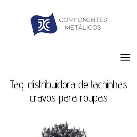
JC ILHÓS
Blog -JC Ilhós
Tag:
distribuidora de tachinhas
cravos para roupas