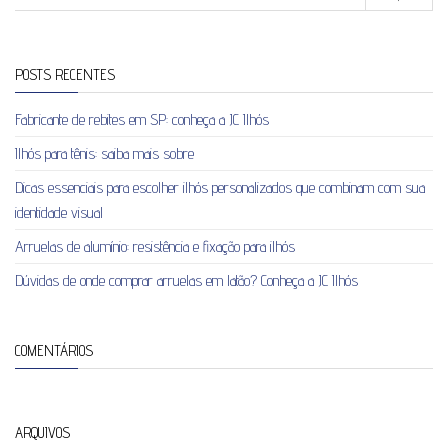
POSTS RECENTES
Fabricante de rebites em SP: conheça a JC Ilhós
Ilhós para tênis: saiba mais sobre
Dicas essenciais para escolher ilhós personalizados que combinam com sua
identidade visual
Arruelas de alumínio: resistência e fixação para ilhós
Dúvidas de onde comprar arruelas em latão? Conheça a JC Ilhós
COMENTÁRIOS
ARQUIVOS