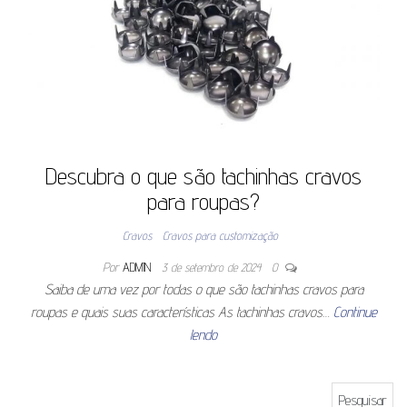
Descubra o que são tachinhas cravos
para roupas?
Cravos
Cravos para customização
Por
ADMIN
3 de setembro de 2024
0
Saiba de uma vez por todas o que são tachinhas cravos para
roupas e quais suas características As tachinhas cravos…
Continue
lendo
Pesquisar por: