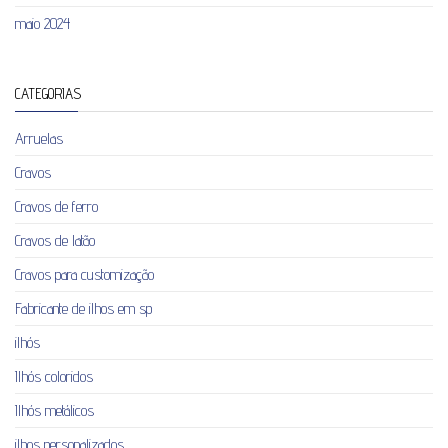
maio 2024
CATEGORIAS
Arruelas
Cravos
Cravos de ferro
Cravos de latão
Cravos para customização
Fabricante de ilhos em sp
ilhós
Ilhós coloridos
Ilhós metálicos
ilhos personalizados