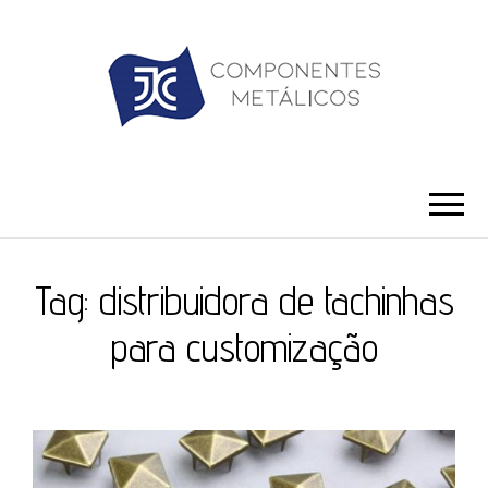
JC ILHÓS
Blog -JC Ilhós
Tag:
distribuidora de tachinhas
para customização