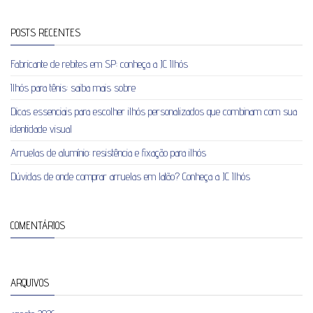
POSTS RECENTES
Fabricante de rebites em SP: conheça a JC Ilhós
Ilhós para tênis: saiba mais sobre
Dicas essenciais para escolher ilhós personalizados que combinam com sua
identidade visual
Arruelas de alumínio: resistência e fixação para ilhós
Dúvidas de onde comprar arruelas em latão? Conheça a JC Ilhós
COMENTÁRIOS
ARQUIVOS