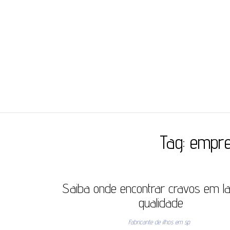
JC ILHÓS
Blog -JC Ilhós
Tag:
empre
Saiba onde encontrar cravos em la
qualidade
Fabricante de ilhos em sp