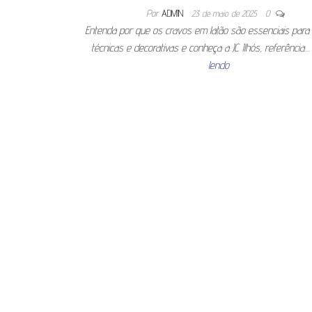
Por
ADMIN
23 de maio de 2025
0
Entenda por que os cravos em latão são essenciais para 
técnicas e decorativas e conheça a JC Ilhós, referência
lendo