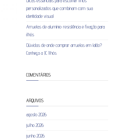
Dicas essenciais para escolher ilhós
personalizados que combinam com sua
identidade visual
Arruelas de alumínio: resistência e fixação para
ilhós
Dúvidas de onde comprar arruelas em latão?
Conheça a JC Ilhós
COMENTÁRIOS
ARQUIVOS
agosto 2026
julho 2026
junho 2026