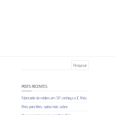
Pesquisar por:
POSTS RECENTES
Fabricante de rebites em SP: conheça a JC Ilhós
Ilhós para tênis: saiba mais sobre