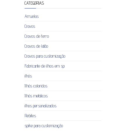
CATEGORIAS
Arruelas
Cravos
Cravos de ferro
Cravos de latão
Cravos para customização
Fabricante de ilhos em sp
ilhós
Ilhós coloridos
Ilhós metálicos
ilhos personalizados
Rebites
spike para customização