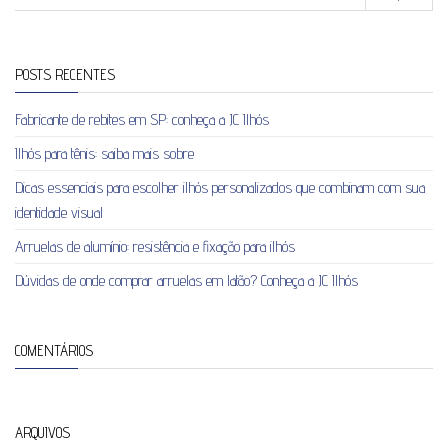
POSTS RECENTES
Fabricante de rebites em SP: conheça a JC Ilhós
Ilhós para tênis: saiba mais sobre
Dicas essenciais para escolher ilhós personalizados que combinam com sua
identidade visual
Arruelas de alumínio: resistência e fixação para ilhós
Dúvidas de onde comprar arruelas em latão? Conheça a JC Ilhós
COMENTÁRIOS
ARQUIVOS