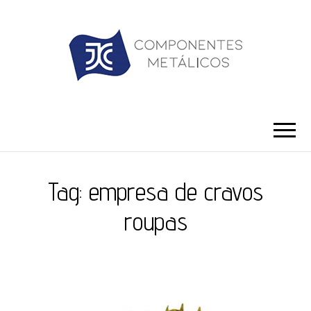
JC ILHÓS
Blog -JC Ilhós
Tag:
empresa de cravos
roupas