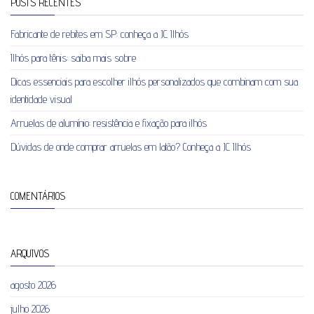
POSTS RECENTES
Fabricante de rebites em SP: conheça a JC Ilhós
Ilhós para tênis: saiba mais sobre
Dicas essenciais para escolher ilhós personalizados que combinam com sua
identidade visual
Arruelas de alumínio: resistência e fixação para ilhós
Dúvidas de onde comprar arruelas em latão? Conheça a JC Ilhós
COMENTÁRIOS
ARQUIVOS
agosto 2026
julho 2026