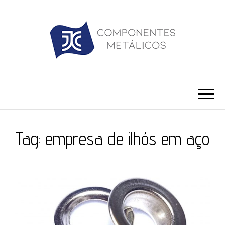
JC ILHÓS
Blog -JC Ilhós
Tag:
empresa de ilhós em aço