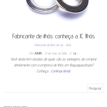
Fabricante de ilhós: conheça a JC Ilhós
Fabricante de ilhos em sp
ilhós
Por
ADMIN
31 de maio de 2026
0
Você ainda tem dúvidas de quais são as vantagens de comprar
diretamente com a empresa de ilhós em Itaquaquecetuba?
Conheça…
Continue lendo
Pesquisar por: