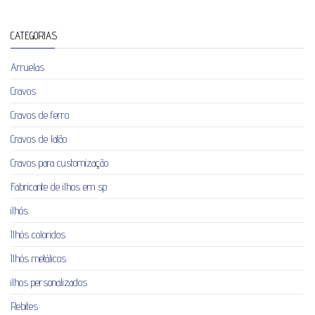
CATEGORIAS
Arruelas
Cravos
Cravos de ferro
Cravos de latão
Cravos para customização
Fabricante de ilhos em sp
ilhós
Ilhós coloridos
Ilhós metálicos
ilhos personalizados
Rebites