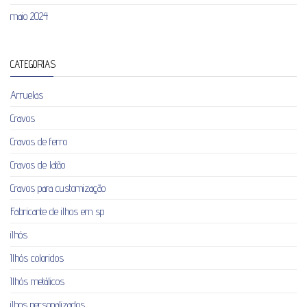
maio 2024
CATEGORIAS
Arruelas
Cravos
Cravos de ferro
Cravos de latão
Cravos para customização
Fabricante de ilhos em sp
ilhós
Ilhós coloridos
Ilhós metálicos
ilhos personalizados