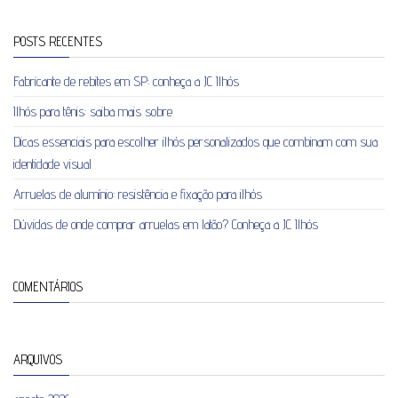
POSTS RECENTES
Fabricante de rebites em SP: conheça a JC Ilhós
Ilhós para tênis: saiba mais sobre
Dicas essenciais para escolher ilhós personalizados que combinam com sua
identidade visual
Arruelas de alumínio: resistência e fixação para ilhós
Dúvidas de onde comprar arruelas em latão? Conheça a JC Ilhós
COMENTÁRIOS
ARQUIVOS