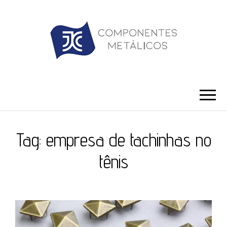
JC ILHÓS
Blog -JC Ilhós
Tag:
empresa de tachinhas no
tênis