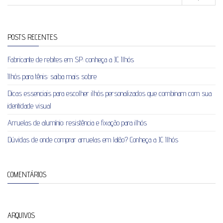
POSTS RECENTES
Fabricante de rebites em SP: conheça a JC Ilhós
Ilhós para tênis: saiba mais sobre
Dicas essenciais para escolher ilhós personalizados que combinam com sua
identidade visual
Arruelas de alumínio: resistência e fixação para ilhós
Dúvidas de onde comprar arruelas em latão? Conheça a JC Ilhós
COMENTÁRIOS
ARQUIVOS