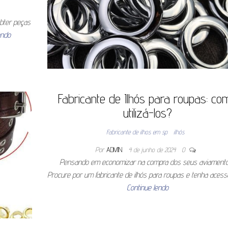
obter peças
endo
Fabricante de Ilhós para roupas: co
utilizá-los?
Fabricante de ilhos em sp
ilhós
Por
ADMIN
4 de junho de 2024
0
Pensando em economizar na compra dos seus aviament
Procure por um fabricante de ilhós para roupas e tenha aces
Continue lendo