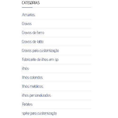
CATEGORIAS
Arruelas
Cravos
Cravos de ferro
Cravos de latão
Cravos para customização
Fabricante de ilhos em sp
ilhós
Ilhós coloridos
Ilhós metálicos
ilhos personalizados
Rebites
spike para customização