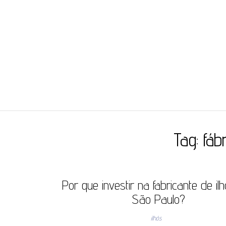
JC ILHÓS
Blog -JC Ilhós
Tag:
fáb
Por que investir na fabricante de i
São Paulo?
ilhós