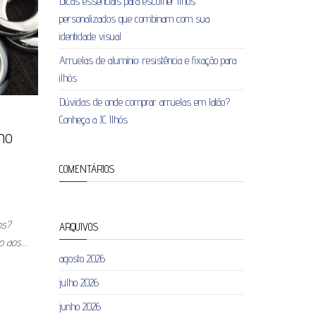
Dicas essenciais para escolher ilhós
personalizados que combinam com sua
identidade visual
Arruelas de alumínio: resistência e fixação para
ilhós
Dúvidas de onde comprar arruelas em latão?
Conheça a JC Ilhós
mo
COMENTÁRIOS
os?
ARQUIVOS
so aos…
agosto 2026
julho 2026
junho 2026