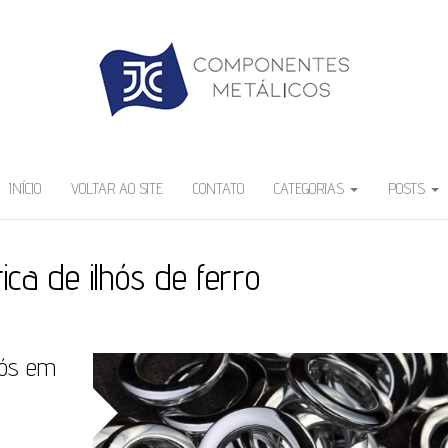
INÍCIO
VOLTAR AO SITE
CONTATO
CATEGORIAS
POSTS
rica de ilhós de ferro
lhós em