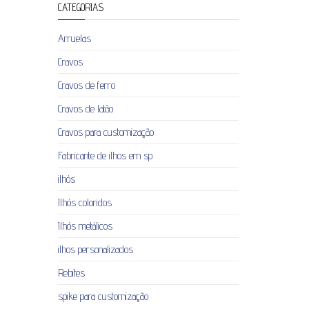
CATEGORIAS
Arruelas
Cravos
Cravos de ferro
Cravos de latão
Cravos para customização
Fabricante de ilhos em sp
ilhós
Ilhós coloridos
Ilhós metálicos
ilhos personalizados
Rebites
spike para customização