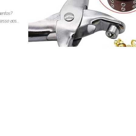
entos?
acesso aos…