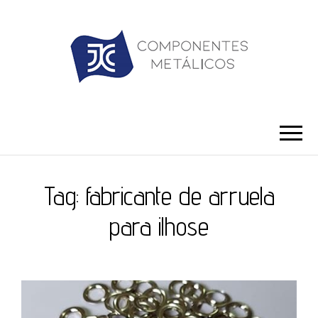
JC ILHÓS
Blog -JC Ilhós
Tag:
fabricante de arruela
para ilhose