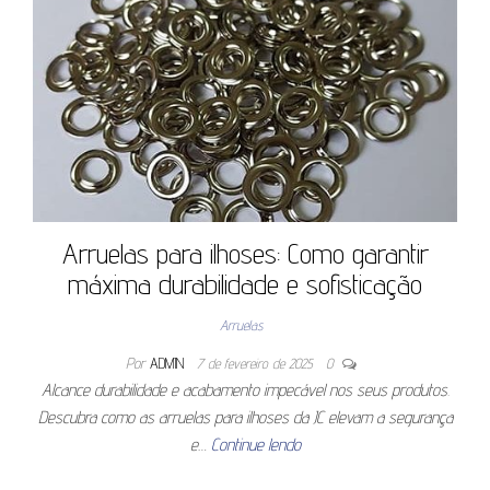
Arruelas para ilhoses: Como garantir
máxima durabilidade e sofisticação
Arruelas
Por
ADMIN
7 de fevereiro de 2025
0
Alcance durabilidade e acabamento impecável nos seus produtos.
Descubra como as arruelas para ilhoses da JC elevam a segurança
e…
Continue lendo