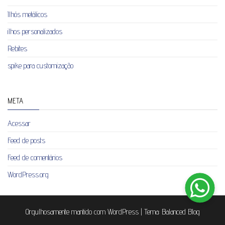
Ilhós metálicos
ilhos personalizados
Rebites
spike para customização
META
Acessar
Feed de posts
Feed de comentários
WordPress.org
Orgulhosamente mantido com
WordPress
|
Tema:
Balanced Blog