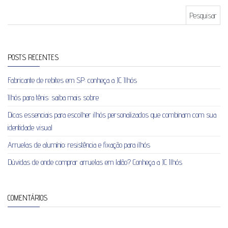
Pesquisar por:
POSTS RECENTES
Fabricante de rebites em SP: conheça a JC Ilhós
Ilhós para tênis: saiba mais sobre
Dicas essenciais para escolher ilhós personalizados que combinam com sua
identidade visual
Arruelas de alumínio: resistência e fixação para ilhós
Dúvidas de onde comprar arruelas em latão? Conheça a JC Ilhós
COMENTÁRIOS