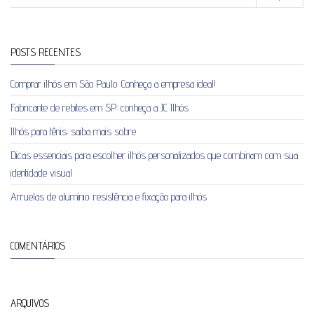
POSTS RECENTES
Comprar ilhós em São Paulo: Conheça a empresa ideal!
Fabricante de rebites em SP: conheça a JC Ilhós
Ilhós para tênis: saiba mais sobre
Dicas essenciais para escolher ilhós personalizados que combinam com sua
identidade visual
Arruelas de alumínio: resistência e fixação para ilhós
COMENTÁRIOS
ARQUIVOS