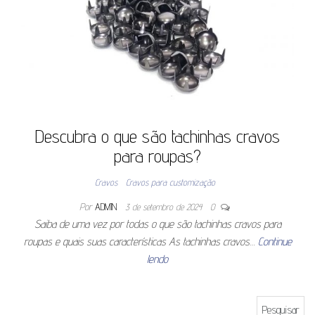
Descubra o que são tachinhas cravos
para roupas?
Cravos
Cravos para customização
Por
ADMIN
3 de setembro de 2024
0
Saiba de uma vez por todas o que são tachinhas cravos para
roupas e quais suas características As tachinhas cravos…
Continue
lendo
Pesquisar por: