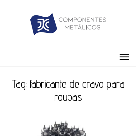
JC ILHÓS
Blog -JC Ilhós
Tag:
fabricante de cravo para
roupas