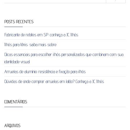
POSTS RECENTES
Fabricante de rebites em SP: conheça a JC Ilhós
Ilhós para tênis: saiba mais sobre
Dicas essenciais para escolher ilhós personalizados que combinam com sua
identidade visual
Arruelas de alumínio: resistência e fixação para ilhós
Dúvidas de onde comprar arruelas em latão? Conheça a JC Ilhós
COMENTÁRIOS
ARQUIVOS