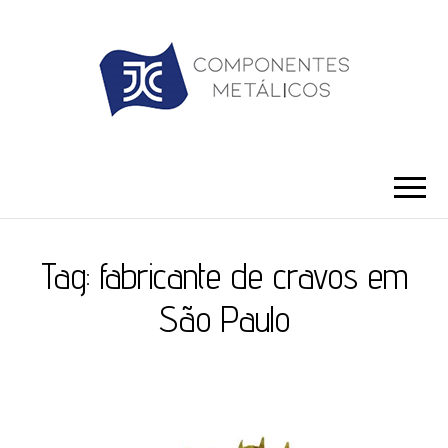
JC ILHÓS
Blog -JC Ilhós
Tag:
fabricante de cravos em
São Paulo