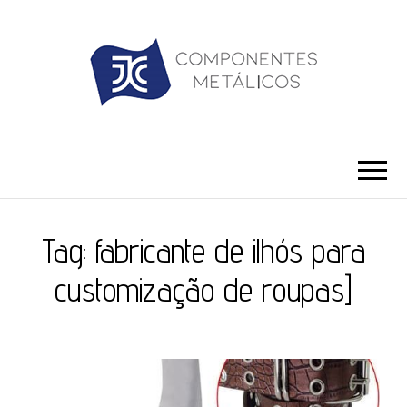
JC ILHÓS
Blog -JC Ilhós
Tag:
fabricante de ilhós para
customização de roupas]