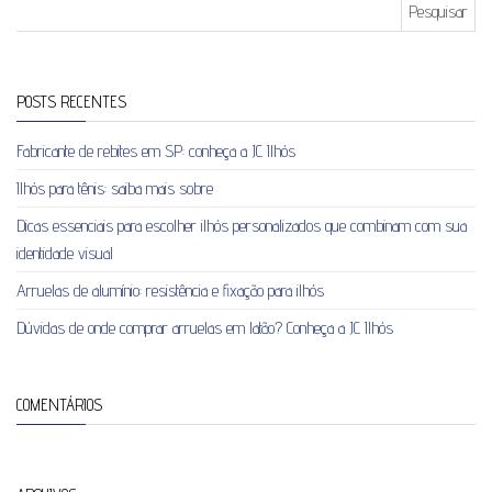
Pesquisar por:
POSTS RECENTES
Fabricante de rebites em SP: conheça a JC Ilhós
Ilhós para tênis: saiba mais sobre
Dicas essenciais para escolher ilhós personalizados que combinam com sua
identidade visual
Arruelas de alumínio: resistência e fixação para ilhós
Dúvidas de onde comprar arruelas em latão? Conheça a JC Ilhós
COMENTÁRIOS