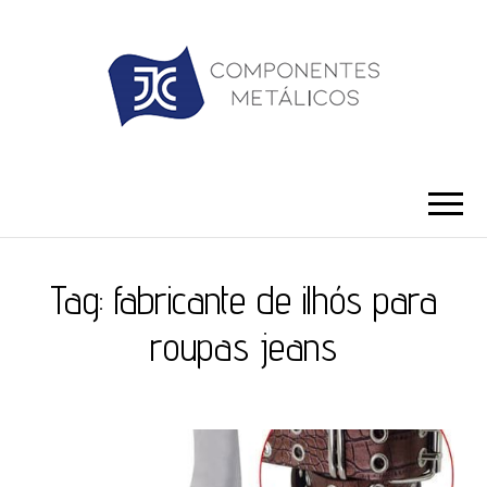
JC ILHÓS
Blog -JC Ilhós
Tag:
fabricante de ilhós para
roupas jeans