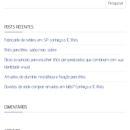
Pesquisar por:
POSTS RECENTES
Fabricante de rebites em SP: conheça a JC Ilhós
Ilhós para tênis: saiba mais sobre
Dicas essenciais para escolher ilhós personalizados que combinam com sua
identidade visual
Arruelas de alumínio: resistência e fixação para ilhós
Dúvidas de onde comprar arruelas em latão? Conheça a JC Ilhós
COMENTÁRIOS