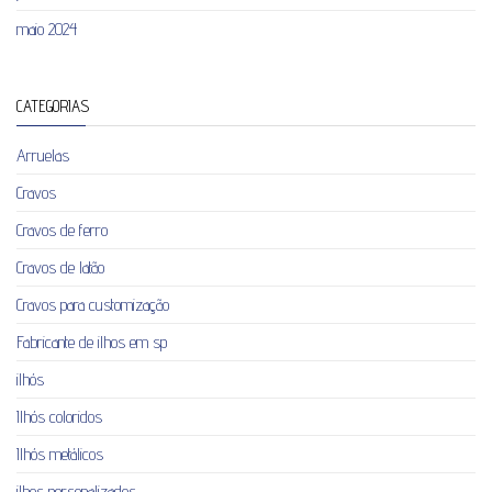
maio 2024
CATEGORIAS
Arruelas
Cravos
Cravos de ferro
Cravos de latão
Cravos para customização
Fabricante de ilhos em sp
ilhós
Ilhós coloridos
Ilhós metálicos
ilhos personalizados