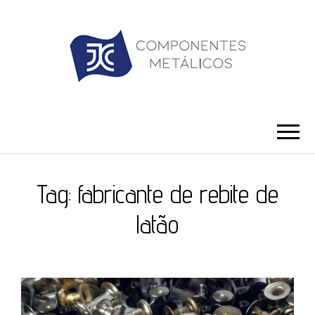
JC ILHÓS
Blog -JC Ilhós
Tag:
fabricante de rebite de
latão