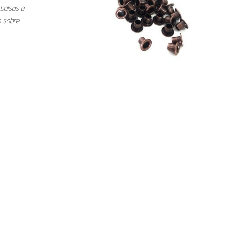
bolsas e
s sobre…