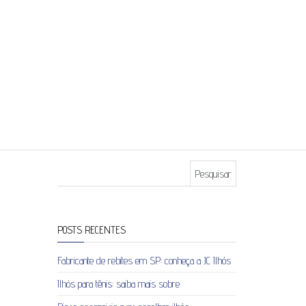
Pesquisar por:
POSTS RECENTES
Fabricante de rebites em SP: conheça a JC Ilhós
Ilhós para tênis: saiba mais sobre