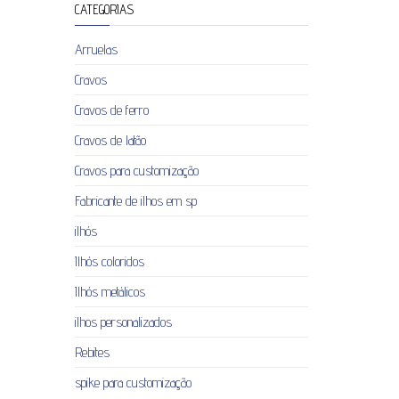
CATEGORIAS
Arruelas
Cravos
Cravos de ferro
Cravos de latão
Cravos para customização
Fabricante de ilhos em sp
ilhós
Ilhós coloridos
Ilhós metálicos
ilhos personalizados
Rebites
spike para customização