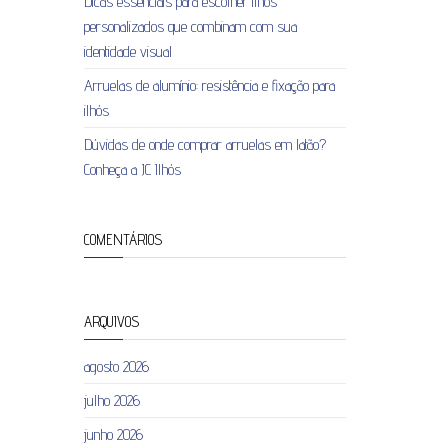
Dicas essenciais para escolher ilhós
personalizados que combinam com sua
identidade visual
Arruelas de alumínio: resistência e fixação para
ilhós
Dúvidas de onde comprar arruelas em latão?
Conheça a JC Ilhós
COMENTÁRIOS
ARQUIVOS
agosto 2026
julho 2026
junho 2026