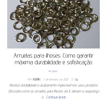
Arruelas para ilhoses: Como garantir
máxima durabilidade e sofisticação
Arruelas
Por
ADMIN
7 de fevereiro de 2025
0
Alcance durabilidade e acabamento impecável nos seus produtos.
Descubra como as arruelas para ilhoses da JC elevam a segurança
e…
Continue lendo