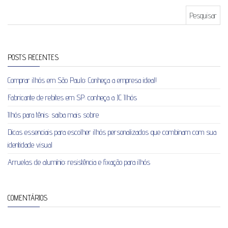
Pesquisar por:
POSTS RECENTES
Comprar ilhós em São Paulo: Conheça a empresa ideal!
Fabricante de rebites em SP: conheça a JC Ilhós
Ilhós para tênis: saiba mais sobre
Dicas essenciais para escolher ilhós personalizados que combinam com sua
identidade visual
Arruelas de alumínio: resistência e fixação para ilhós
COMENTÁRIOS