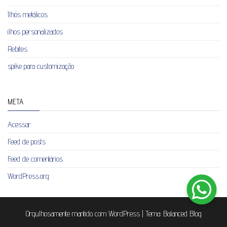
Ilhós metálicos
ilhos personalizados
Rebites
spike para customização
META
Acessar
Feed de posts
Feed de comentários
WordPress.org
Orgulhosamente mantido com
WordPress
|
Tema:
Balanced Blog