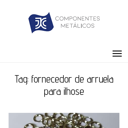
JC ILHÓS
Blog -JC Ilhós
Tag:
fornecedor de arruela
para ilhose