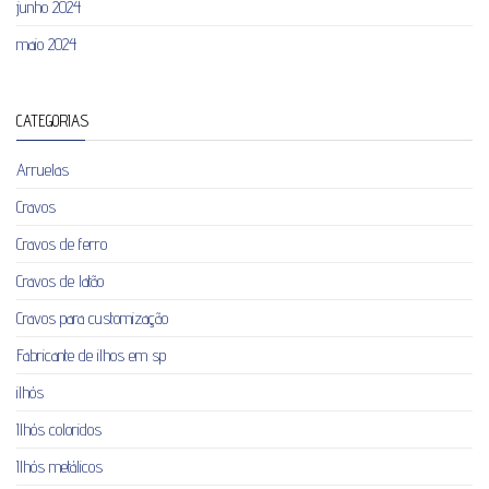
junho 2024
maio 2024
CATEGORIAS
Arruelas
Cravos
Cravos de ferro
Cravos de latão
Cravos para customização
Fabricante de ilhos em sp
ilhós
Ilhós coloridos
Ilhós metálicos