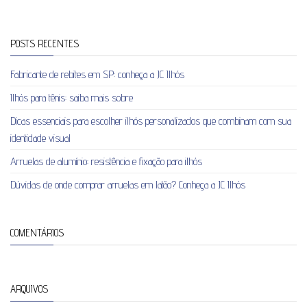
POSTS RECENTES
Fabricante de rebites em SP: conheça a JC Ilhós
Ilhós para tênis: saiba mais sobre
Dicas essenciais para escolher ilhós personalizados que combinam com sua
identidade visual
Arruelas de alumínio: resistência e fixação para ilhós
Dúvidas de onde comprar arruelas em latão? Conheça a JC Ilhós
COMENTÁRIOS
ARQUIVOS