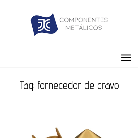
JC ILHÓS
Blog -JC Ilhós
Tag:
fornecedor de cravo