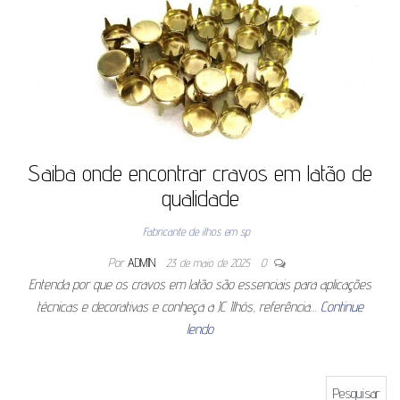
Saiba onde encontrar cravos em latão de
qualidade
Fabricante de ilhos em sp
Por
ADMIN
23 de maio de 2025
0
Entenda por que os cravos em latão são essenciais para aplicações
técnicas e decorativas e conheça a JC Ilhós, referência…
Continue
lendo
Pesquisar por: