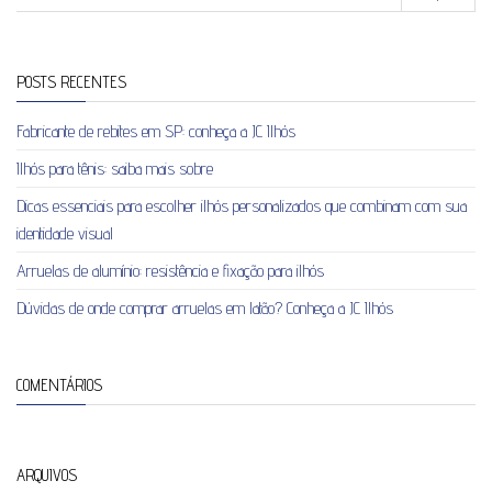
POSTS RECENTES
Fabricante de rebites em SP: conheça a JC Ilhós
Ilhós para tênis: saiba mais sobre
Dicas essenciais para escolher ilhós personalizados que combinam com sua
identidade visual
Arruelas de alumínio: resistência e fixação para ilhós
Dúvidas de onde comprar arruelas em latão? Conheça a JC Ilhós
COMENTÁRIOS
ARQUIVOS