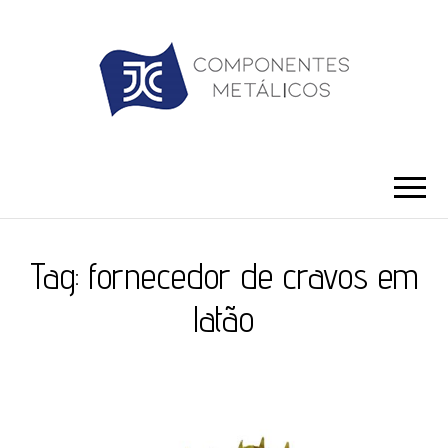
JC ILHÓS
Blog -JC Ilhós
Tag:
fornecedor de cravos em
latão