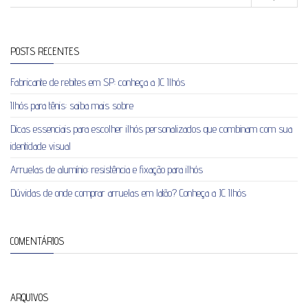
POSTS RECENTES
Fabricante de rebites em SP: conheça a JC Ilhós
Ilhós para tênis: saiba mais sobre
Dicas essenciais para escolher ilhós personalizados que combinam com sua
identidade visual
Arruelas de alumínio: resistência e fixação para ilhós
Dúvidas de onde comprar arruelas em latão? Conheça a JC Ilhós
COMENTÁRIOS
ARQUIVOS