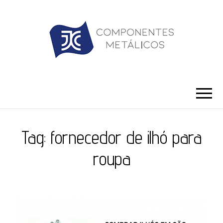
JC ILHÓS
Blog -JC Ilhós
Tag:
fornecedor de ilhó para
roupa