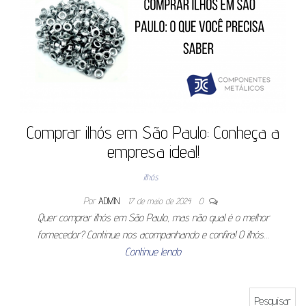
Comprar ilhós em São Paulo: Conheça a
empresa ideal!
ilhós
Por
ADMIN
17 de maio de 2024
0
Quer comprar ilhós em São Paulo, mas não qual é o melhor
fornecedor? Continue nos acompanhando e confira! O ilhós…
Continue lendo
Pesquisar por: