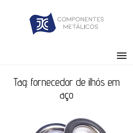
JC ILHÓS
Blog -JC Ilhós
Tag:
fornecedor de ilhós em
aço