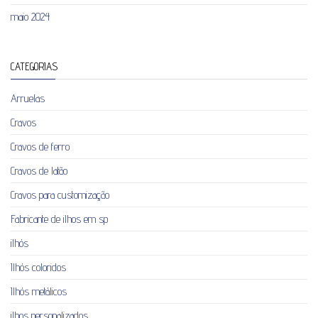
maio 2024
CATEGORIAS
Arruelas
Cravos
Cravos de ferro
Cravos de latão
Cravos para customização
Fabricante de ilhos em sp
ilhós
Ilhós coloridos
Ilhós metálicos
ilhos personalizados