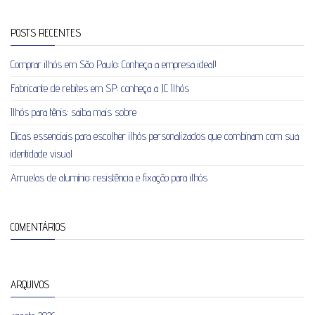
POSTS RECENTES
Comprar ilhós em São Paulo: Conheça a empresa ideal!
Fabricante de rebites em SP: conheça a JC Ilhós
Ilhós para tênis: saiba mais sobre
Dicas essenciais para escolher ilhós personalizados que combinam com sua
identidade visual
Arruelas de alumínio: resistência e fixação para ilhós
COMENTÁRIOS
ARQUIVOS