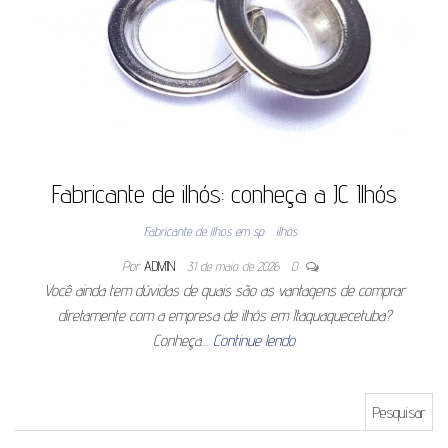
Fabricante de ilhós: conheça a JC Ilhós
Fabricante de ilhos em sp
ilhós
Por
ADMIN
31 de maio de 2026
0
Você ainda tem dúvidas de quais são as vantagens de comprar
diretamente com a empresa de ilhós em Itaquaquecetuba?
Conheça…
Continue lendo
Pesquisar por: