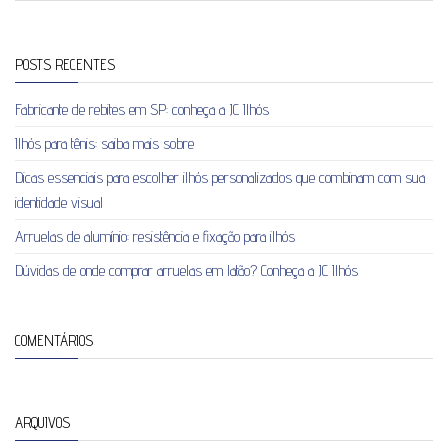
POSTS RECENTES
Fabricante de rebites em SP: conheça a JC Ilhós
Ilhós para tênis: saiba mais sobre
Dicas essenciais para escolher ilhós personalizados que combinam com sua
identidade visual
Arruelas de alumínio: resistência e fixação para ilhós
Dúvidas de onde comprar arruelas em latão? Conheça a JC Ilhós
COMENTÁRIOS
ARQUIVOS