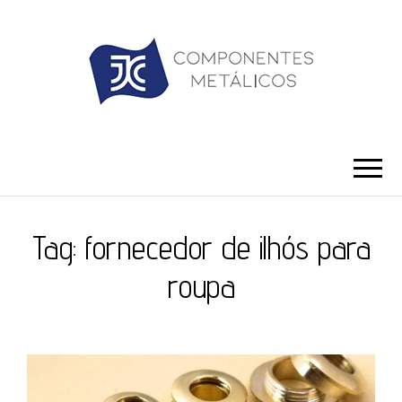
JC ILHÓS
Blog -JC Ilhós
Tag:
fornecedor de ilhós para
roupa