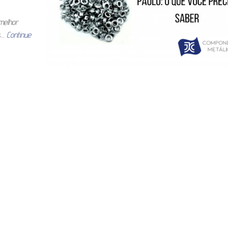
melhor
ós…
Continue