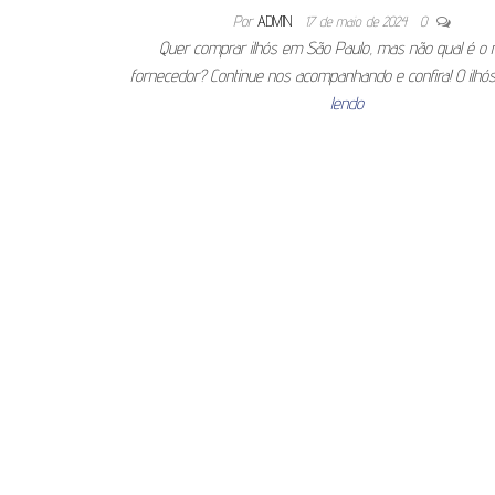
Por
ADMIN
17 de maio de 2024
0
Quer comprar ilhós em São Paulo, mas não qual é o 
fornecedor? Continue nos acompanhando e confira! O ilh
lendo