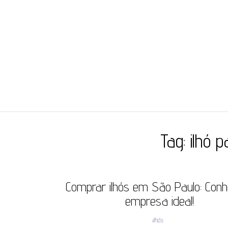
JC ILHÓS
Blog -JC Ilhós
Tag:
ilhó 
Comprar ilhós em São Paulo: Con
empresa ideal!
ilhós