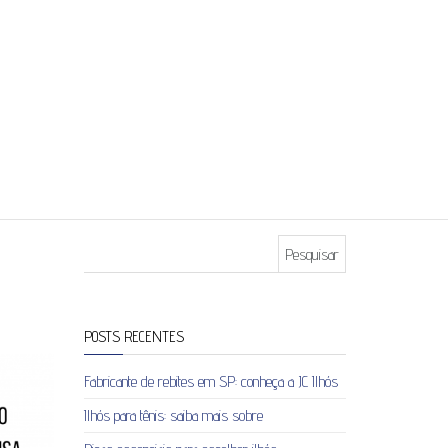
Pesquisar por:
POSTS RECENTES
Fabricante de rebites em SP: conheça a JC Ilhós
Ilhós para tênis: saiba mais sobre