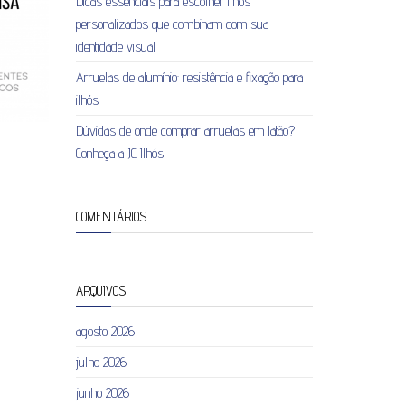
Dicas essenciais para escolher ilhós
personalizados que combinam com sua
identidade visual
Arruelas de alumínio: resistência e fixação para
ilhós
Dúvidas de onde comprar arruelas em latão?
Conheça a JC Ilhós
COMENTÁRIOS
ARQUIVOS
agosto 2026
julho 2026
junho 2026