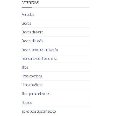
CATEGORIAS
Arruelas
Cravos
Cravos de ferro
Cravos de latão
Cravos para customização
Fabricante de ilhos em sp
ilhós
Ilhós coloridos
Ilhós metálicos
ilhos personalizados
Rebites
spike para customização